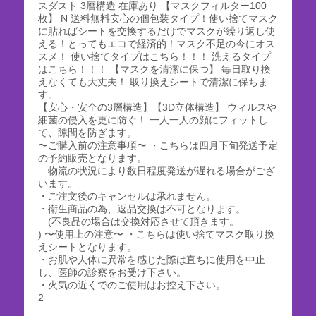
スダスト 3層構造 在庫あり 【マスクフィルター100
枚】 N 送料無料安心の個包装タイプ！使い捨てマスク
に貼ればシートを交換するだけでマスクが繰り返し使
える！とってもエコで経済的！マスク不足の今にオス
スメ！ 使い捨てタイプはこちら！！！ 洗えるタイプ
はこちら！！！ 【マスクを清潔に保つ】 毎日取り換
えなくても大丈夫！ 取り換えシートで清潔に保ちま
す。
【安心・安全の3層構造】【3D立体構造】 ウィルスや
細菌の侵入を更に防ぐ！ 一人一人の顔にフィットし
て、隙間を防ぎます。
〜ご購入前の注意事項〜 ・こちらは四月下旬発送予定
の予約販売となります。
物流の状況により数日程度発送が遅れる場合がござ
います。
・ご注文後のキャンセルは承れません。
・衛生商品の為、返品交換は不可となります。
(不良品の場合は交換対応させて頂きます。
) 〜使用上の注意〜 ・こちらは使い捨てマスク取り換
えシートとなります。
・お肌や人体に異常を感じた際は直ちに使用を中止
し、医師の診察をお受け下さい。
・火気の近くでのご使用はお控え下さい。
2