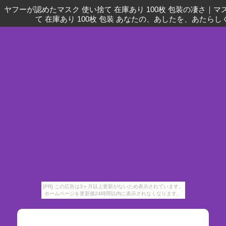
ヤフーが認めたマスク 使い捨て 在庫あり 100枚 包装の凄さ
｜
マ
て 在庫あり 100枚 包装 あなたの、あしたを、あたらし
[PR] この広告は3ヶ月以上更新がないため表示されています。
ホームページを更新後24時間以内に表示されなくなります。