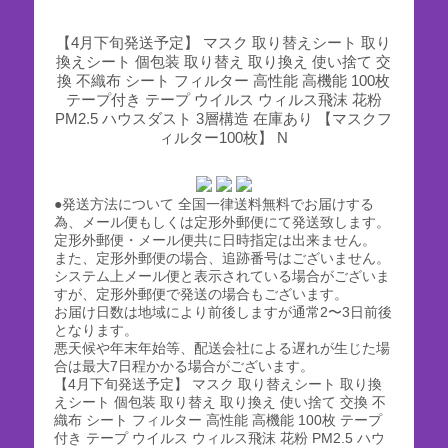
【4月下旬発送予定】 マスク 取り替えシート 取り
換えシート 個包装 取り替え 取り換え 使い捨て 交
換 不織布 シート フィルター 高性能 高機能 100枚
テープ付き テープ ウイルス ウィルス飛沫 花粉
PM2.5 ハウスダスト 3層構造 在庫あり 【マスクフ
ィルター100枚】 N
●発送方法について 全国一律送料無料でお届けする
為、メール便もしくは定形外郵便にて発送致します。
定形外郵便・メール便共に日時指定は出来ません。
また、定形外郵便の場合、追跡番号はございません。
システム上メール便と表示されている場合がございま
すが、定形外郵便で発送の場合もございます。
お届け日数は地域により前後しますが通常2〜3日前後
となります。
悪天候や年末年始等、配送会社による遅れが生じた場
合は最大7日程かかる場合がございます。
【4月下旬発送予定】 マスク 取り替えシート 取り換
えシート 個包装 取り替え 取り換え 使い捨て 交換 不
織布 シート フィルター 高性能 高機能 100枚 テープ
付き テープ ウイルス ウィルス飛沫 花粉 PM2.5 ハウ